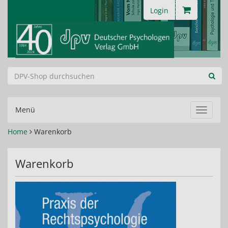
Login
Menü
Navigat
ein-/au
Home
Warenkorb
Warenkorb