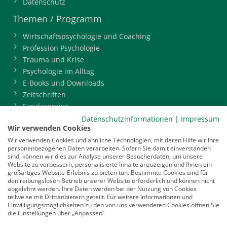
Datenschutz
Themen / Programm
Wirtschaftspsychologie und Coaching
Profession Psychologie
Trauma und Krise
Psychologie im Alltag
E-Books und Downloads
Zeitschriften
Sonderpreise
BDP-Mitgliederbereich
Datenschutzinformationen
|
Impressum
Wir verwenden Cookies
Service
Wir verwenden Cookies und ähnliche Technologien, mit deren Hilfe wir Ihre
personenbezogenen Daten verarbeiten. Sofern Sie damit einverstanden
Newsletter
sind, können wir dies zur Analyse unserer Besucherdaten, um unsere
Mediadaten
Website zu verbessern, personalisierte Inhalte anzuzeigen und Ihnen ein
großartiges Website-Erlebnis zu bieten tun. Bestimmte Cookies sind für
Infocenter
den reibungslosen Betrieb unserer Website erforderlich und können nicht
Veranstaltungen
abgelehnt werden. Ihre Daten werden bei der Nutzung von Cookies
teilweise mit Drittanbietern geteilt. Für weitere Informationen und
Nachrichten
Einwilligungsmöglichkeiten zu den von uns verwendeten Cookies öffnen Sie
Abo kündigen
die Einstellungen über „Anpassen“.
Links