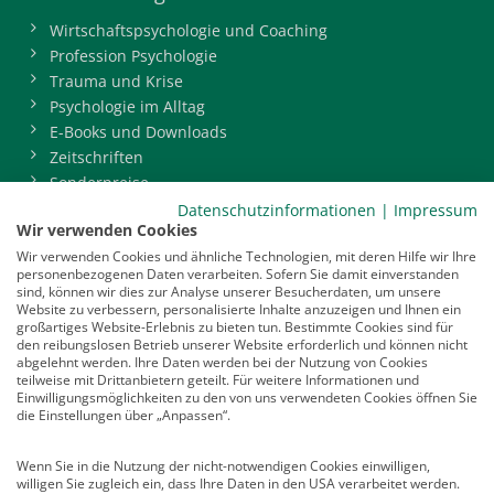
Wirtschaftspsychologie und Coaching
Profession Psychologie
Trauma und Krise
Psychologie im Alltag
E-Books und Downloads
Zeitschriften
Sonderpreise
BDP-Mitgliederbereich
Datenschutzinformationen
|
Impressum
Wir verwenden Cookies
Service
Wir verwenden Cookies und ähnliche Technologien, mit deren Hilfe wir Ihre
personenbezogenen Daten verarbeiten. Sofern Sie damit einverstanden
Newsletter
sind, können wir dies zur Analyse unserer Besucherdaten, um unsere
Mediadaten
Website zu verbessern, personalisierte Inhalte anzuzeigen und Ihnen ein
großartiges Website-Erlebnis zu bieten tun. Bestimmte Cookies sind für
Infocenter
den reibungslosen Betrieb unserer Website erforderlich und können nicht
Veranstaltungen
abgelehnt werden. Ihre Daten werden bei der Nutzung von Cookies
teilweise mit Drittanbietern geteilt. Für weitere Informationen und
Nachrichten
Einwilligungsmöglichkeiten zu den von uns verwendeten Cookies öffnen Sie
Abo kündigen
die Einstellungen über „Anpassen“.
Links
Wenn Sie in die Nutzung der nicht-notwendigen Cookies einwilligen,
willigen Sie zugleich ein, dass Ihre Daten in den USA verarbeitet werden.
Vertrag widerrufen