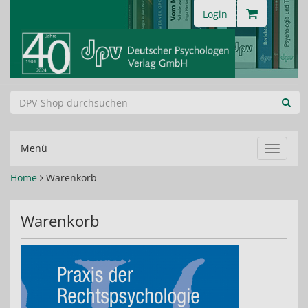
Login
Menü
Navigat
ein-/au
Home
Warenkorb
Warenkorb