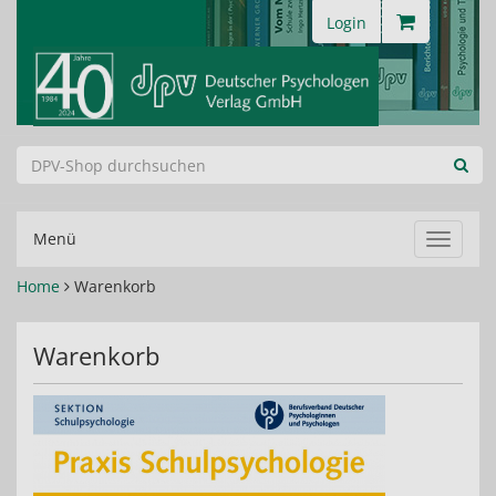
Login
Menü
Navigat
ein-/au
Home
Warenkorb
Warenkorb