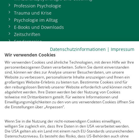
Profession Psychologie
Trauma und Krise
Psychologie im Alltag
E-Books und Downloads
Zeitschriften
Sonderpreise
BDP-Mitgliederbereich
Datenschutzinformationen
|
Impressum
Wir verwenden Cookies
Service
Wir verwenden Cookies und ähnliche Technologien, mit deren Hilfe wir Ihre
personenbezogenen Daten verarbeiten. Sofern Sie damit einverstanden
Newsletter
sind, können wir dies zur Analyse unserer Besucherdaten, um unsere
Mediadaten
Website zu verbessern, personalisierte Inhalte anzuzeigen und Ihnen ein
großartiges Website-Erlebnis zu bieten tun. Bestimmte Cookies sind für
Infocenter
den reibungslosen Betrieb unserer Website erforderlich und können nicht
Veranstaltungen
abgelehnt werden. Ihre Daten werden bei der Nutzung von Cookies
teilweise mit Drittanbietern geteilt. Für weitere Informationen und
Nachrichten
Einwilligungsmöglichkeiten zu den von uns verwendeten Cookies öffnen Sie
Abo kündigen
die Einstellungen über „Anpassen“.
Links
Wenn Sie in die Nutzung der nicht-notwendigen Cookies einwilligen,
willigen Sie zugleich ein, dass Ihre Daten in den USA verarbeitet werden.
Vertrag widerrufen
Die USA gelten als ein Land mit einem nach EU-Standards unzureichenden
Datenschutzniveau. Es besteht das Risiko, dass US-Behörden auch ohne
Kontakt