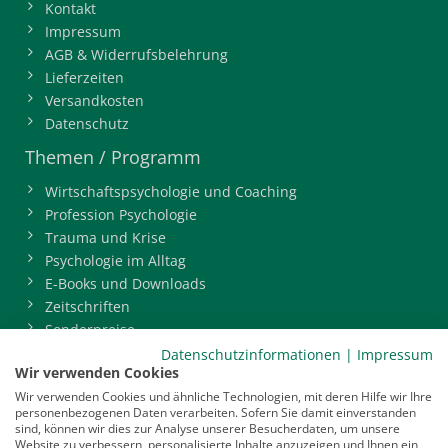
Kontakt
Impressum
AGB & Widerrufsbelehrung
Lieferzeiten
Versandkosten
Datenschutz
Themen / Programm
Wirtschaftspsychologie und Coaching
Profession Psychologie
Trauma und Krise
Psychologie im Alltag
E-Books und Downloads
Zeitschriften
Sonderpreise
BDP-Mitgliederbereich
Datenschutzinformationen
|
Impressum
Wir verwenden Cookies
Service
Wir verwenden Cookies und ähnliche Technologien, mit deren Hilfe wir Ihre
personenbezogenen Daten verarbeiten. Sofern Sie damit einverstanden
Newsletter
sind, können wir dies zur Analyse unserer Besucherdaten, um unsere
Mediadaten
Website zu verbessern, personalisierte Inhalte anzuzeigen und Ihnen ein