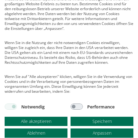
großartiges Website-Erlebnis zu bieten tun. Bestimmte Cookies sind für
Infocenter
den reibungslosen Betrieb unserer Website erforderlich und können nicht
Veranstaltungen
abgelehnt werden. Ihre Daten werden bei der Nutzung von Cookies
teilweise mit Drittanbietern geteilt. Für weitere Informationen und
Nachrichten
Einwilligungsmöglichkeiten zu den von uns verwendeten Cookies öffnen Sie
Abo kündigen
die Einstellungen über „Anpassen“.
Links
Wenn Sie in die Nutzung der nicht-notwendigen Cookies einwilligen,
willigen Sie zugleich ein, dass Ihre Daten in den USA verarbeitet werden.
Vertrag widerrufen
Die USA gelten als ein Land mit einem nach EU-Standards unzureichenden
Datenschutzniveau. Es besteht das Risiko, dass US-Behörden auch ohne
Kontakt
Rechtsschutzmöglichkeiten auf Ihre Daten zugreifen können.
Deutscher Psychologen Verlag GmbH
Wenn Sie auf "Alle akzeptieren" klicken, willigen Sie in die Verwendung von
Am Köllnischen Park 2
Cookies und in die Verarbeitung von personenbezogenen Daten im
10179 Berlin
vorgenannten Umfang ein. Diese Einwilligung können Sie jederzeit
E-Mail:
verlag@psychologenverlag.de
widerrufen und bearbeiten, indem Sie:
Leserservice:
Notwendig
Performance
Telefon:
+49 (0)2 28 95 50 210
Telefax: +49 (0)2 28 36 96 210
Alle akzeptieren
Speichern
E-Mail:
leserservice@psychologenverlag.de
Ablehnen
Anpassen